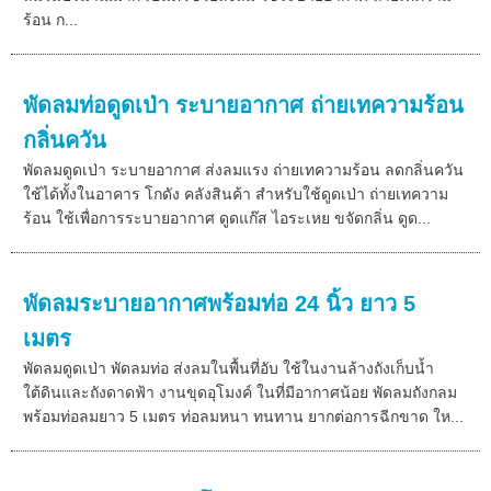
ร้อน ก...
พัดลมท่อดูดเป่า ระบายอากาศ ถ่ายเทความร้อน
กลิ่นควัน
พัดลมดูดเป่า ระบายอากาศ ส่งลมแรง ถ่ายเทความร้อน ลดกลิ่นควัน
ใช้ได้ทั้งในอาคาร โกดัง คลังสินค้า สำหรับใช้ดูดเป่า ถ่ายเทความ
ร้อน ใช้เพื่อการระบายอากาศ ดูดแก๊ส ไอระเหย ขจัดกลิ่น ดูด...
พัดลมระบายอากาศพร้อมท่อ 24 นิ้ว ยาว 5
เมตร
พัดลมดูดเป่า พัดลมท่อ ส่งลมในพื้นที่อับ ใช้ในงานล้างถังเก็บน้ำ
ใต้ดินและถังดาดฟ้า งานขุดอุโมงค์ ในที่มีอากาศน้อย พัดลมถังกลม
พร้อมท่อลมยาว 5 เมตร ท่อลมหนา ทนทาน ยากต่อการฉีกขาด ให...