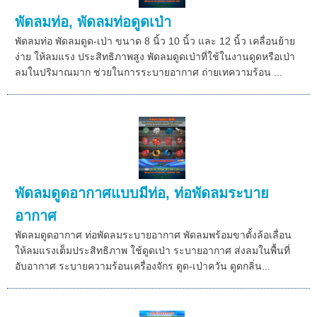
พัดลมท่อ, พัดลมท่อดูดเป่า
พัดลมท่อ พัดลมดูด-เป่า ขนาด 8 นิ้ว 10 นิ้ว และ 12 นิ้ว เคลื่อนย้าย
ง่าย ให้ลมแรง ประสิทธิภาพสูง พัดลมดูดเป่าที่ใช้ในงานดูดหรือเป่า
ลมในปริมาณมาก ช่วยในการระบายอากาศ ถ่ายเทความร้อน ...
พัดลมดูดอากาศแบบมีท่อ, ท่อพัดลมระบาย
อากาศ
พัดลมดูดอากาศ ท่อพัดลมระบายอากาศ พัดลมพร้อมขาตั้งล้อเลื่อน
ให้ลมแรงเต็มประสิทธิภาพ ใช้ดูดเป่า ระบายอากาศ ส่งลมในพื้นที่
อับอากาศ ระบายความร้อนเครื่องจักร ดูด-เป่าควัน ดูดกลิ่น...