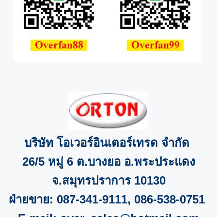
บริษัท โอเวอร์อินเตอร์เทรด จำกัด
26/5
หมู่
6
ต.บางยอ อ.พระประแดง
จ
.
สมุทรปราการ
10130
ฝ่ายขาย:
087-341-9111, 086-538-0751